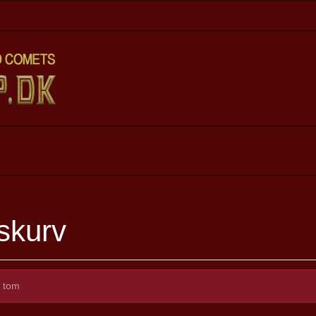
skurv
r tom