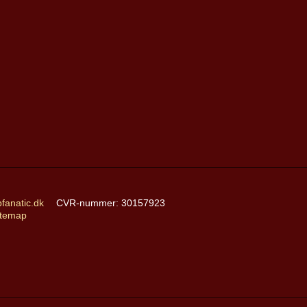
anatic.dk
CVR-nummer
:
30157923
itemap