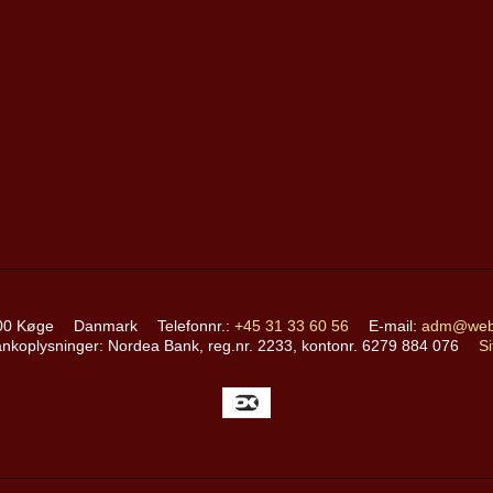
00 Køge
Danmark
Telefonnr.
:
+45 31 33 60 56
E-mail
:
adm@webf
nkoplysninger
:
Nordea Bank, reg.nr. 2233, kontonr. 6279 884 076
S